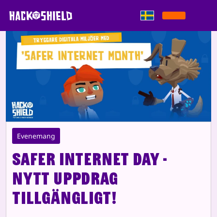
Gå direkt till innehållet
Evenemang
Safer Internet Day -
Nytt uppdrag
tillgängligt!