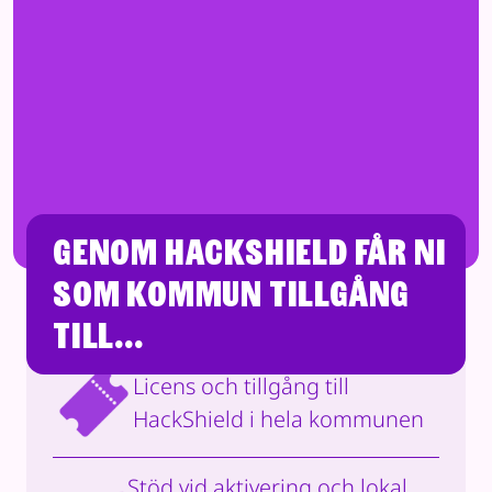
Har du frågor eller vill du veta hur vi kan
hjälpa er att stärka det digitala
trygghetsarbetet lokalt? Hör av dig till oss
så berättar vi mer!
Kontakt
Genom HackShield får ni
som kommun tillgång
till...
Licens och tillgång till
HackShield i hela kommunen
Stöd vid aktivering och lokal