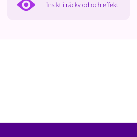
Insikt i räckvidd och effekt
11
/ 290
kommuner samarbetar redan med oss!
4% av alla kommuner