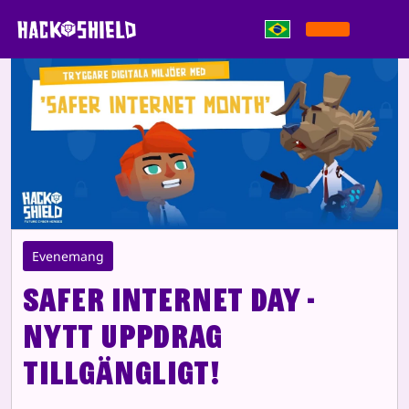
Pular para o conteúdo
Evenemang
Safer Internet Day -
Nytt uppdrag
tillgängligt!