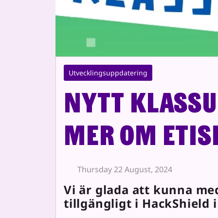
Utvecklingsuppdatering
Nytt klassup
mer om etis
Thursday 22 August, 2024
Vi är glada att kunna me
tillgängligt i HackShield 