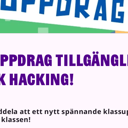
pdrag tillgänglig
k hacking!
ddela att ett nytt spännande klass
i klassen!