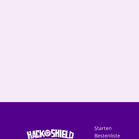
HackShield världen
expanderar...
Starten
Bestenliste