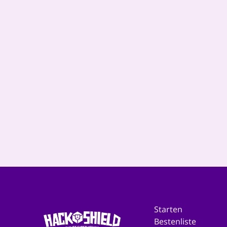
HackShield världen
expanderar...
Starten
Bestenliste